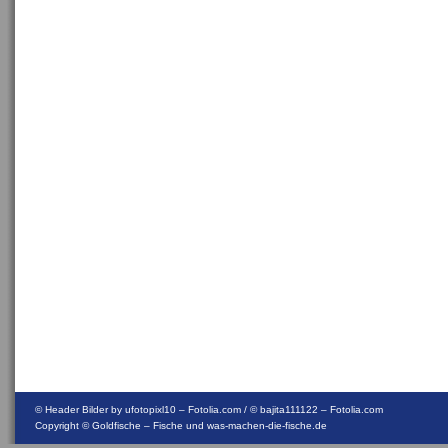
© Header Bilder by ufotopixl10 – Fotolia.com / © bajita111122 – Fotolia.com
Copyright ©
Goldfische – Fische und was-machen-die-fische.de