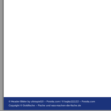
© Header Bilder by ufotopixl10 – Fotolia.com / © bajita111122 – Fotolia.com
Copyright ©
Goldfische – Fische und was-machen-die-fische.de